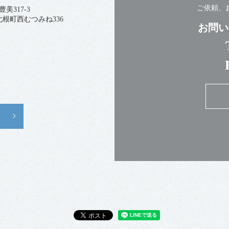
ご依頼、
美317-3
西七根町西むつみね336
お問い