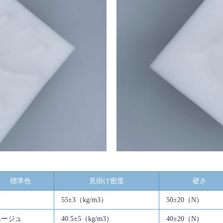
標準色
見掛け密度
硬さ
白
55±3（kg/m3）
50±20（N）
ベージュ
40.5±5（kg/m3）
40±20（N）